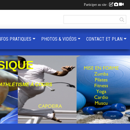
Participer au site :
NFOS PRATIQUES
PHOTOS & VIDÉOS
CONTACT ET PLAN
SIQUE
'ATHLÉTISME À COURS