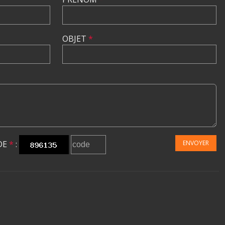
OBJET
*
DE
*
:
ENVOYER