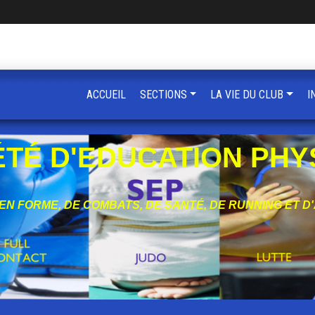
ACCUEIL
SECTIONS
LA VIE DU CLUB
I
ÉTÉ D'EDUCATION PHY
 EN FORME, DE COMBATS, DE SANTÉ, DE RUNNING ET D