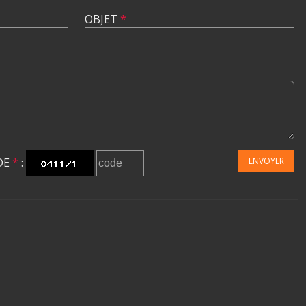
OBJET
*
DE
*
:
ENVOYER