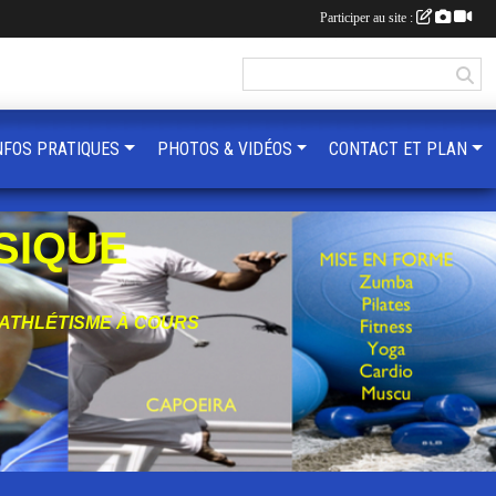
Participer au site :
NFOS PRATIQUES
PHOTOS & VIDÉOS
CONTACT ET PLAN
SIQUE
'ATHLÉTISME À COURS