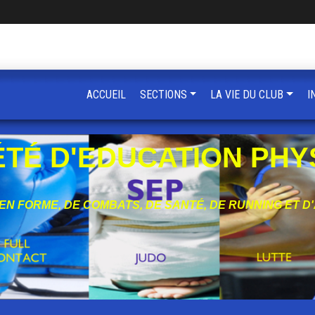
ACCUEIL
SECTIONS
LA VIE DU CLUB
I
ÉTÉ D'EDUCATION PHY
 EN FORME, DE COMBATS, DE SANTÉ, DE RUNNING ET D