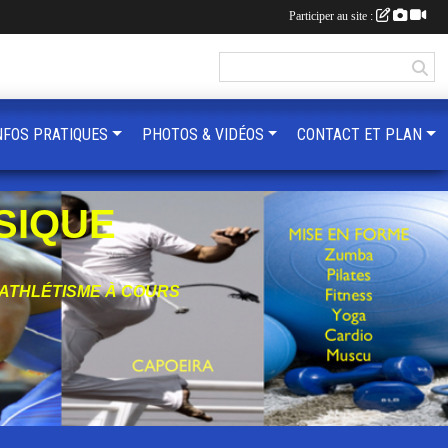
Participer au site :
NFOS PRATIQUES
PHOTOS & VIDÉOS
CONTACT ET PLAN
SIQUE
'ATHLÉTISME À COURS