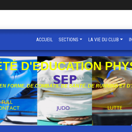
ACCUEIL
SECTIONS
LA VIE DU CLUB
I
ÉTÉ D'EDUCATION PHY
 EN FORME, DE COMBATS, DE SANTÉ, DE RUNNING ET D